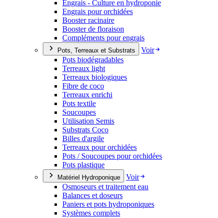
Engrais - Culture en hydroponie
Engrais pour orchidées
Booster racinaire
Booster de floraison
Compléments pour engrais
Voir
Pots, Terreaux et Substrats
Pots biodégradables
Terreaux light
Terreaux biologiques
Fibre de coco
Terreaux enrichi
Pots textile
Soucoupes
Utilisation Semis
Substrats Coco
Billes d'argile
Terreaux pour orchidées
Pots / Soucoupes pour orchidées
Pots plastique
Voir
Matériel Hydroponique
Osmoseurs et traitement eau
Balances et doseurs
Paniers et pots hydroponiques
Systèmes complets