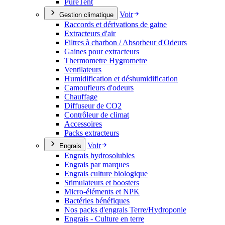
PureTent
Voir
Gestion climatique
Raccords et dérivations de gaine
Extracteurs d'air
Filtres à charbon / Absorbeur d'Odeurs
Gaines pour extracteurs
Thermometre Hygrometre
Ventilateurs
Humidification et déshumidification
Camoufleurs d'odeurs
Chauffage
Diffuseur de CO2
Contrôleur de climat
Accessoires
Packs extracteurs
Voir
Engrais
Engrais hydrosolubles
Engrais par marques
Engrais culture biologique
Stimulateurs et boosters
Micro-éléments et NPK
Bactéries bénéfiques
Nos packs d'engrais Terre/Hydroponie
Engrais - Culture en terre