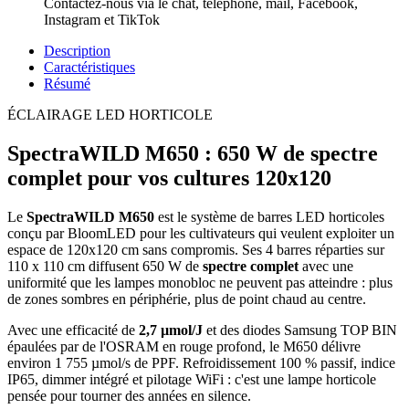
Contactez-nous via le chat, téléphone, mail, Facebook,
Instagram et TikTok
Description
Caractéristiques
Résumé
ÉCLAIRAGE LED HORTICOLE
SpectraWILD M650 : 650 W de spectre
complet pour vos cultures 120x120
Le
SpectraWILD M650
est le système de barres LED horticoles
conçu par BloomLED pour les cultivateurs qui veulent exploiter un
espace de 120x120 cm sans compromis. Ses 4 barres réparties sur
110 x 110 cm diffusent 650 W de
spectre complet
avec une
uniformité que les lampes monobloc ne peuvent pas atteindre : plus
de zones sombres en périphérie, plus de point chaud au centre.
Avec une efficacité de
2,7 µmol/J
et des diodes Samsung TOP BIN
épaulées par de l'OSRAM en rouge profond, le M650 délivre
environ 1 755 µmol/s de PPF. Refroidissement 100 % passif, indice
IP65, dimmer intégré et pilotage WiFi : c'est une lampe horticole
pensée pour tourner des années en silence.