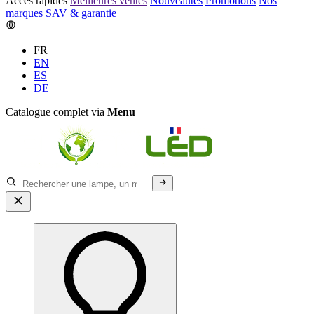
Accès rapides
Meilleures ventes
Nouveautés
Promotions
Nos
marques
SAV & garantie
FR
EN
ES
DE
Catalogue complet via
Menu