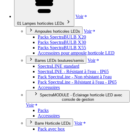
Voir
01
Lampes horticoles LEDs
Voir
Ampoules horticoles LEDs
Packs SpectraBULB X20
Packs SpectraBULB X30
Packs SpectraBULB X55
Accessoires pour ampoule horticole LED
Voir
Barres LEDs boutures/semis
SpectraLINE standard
SpectraLINE - Résistant à l'eau - IP65
Pack SpectraLine - Non résistant à l'eau
Pack SpectraLine - Résistant à l'eau - IP65
Accessoires
SpectraMODULE - Éclairage horticole LED avec
console de gestion
Voir
Packs
Accessoires
Voir
Barre Horticole LEDs
Pack avec box