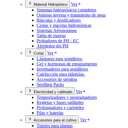
Ver
Material Hidropónico
Sistemas hidropónicos completos
Osmosis inversa y tratamiento de agua
Básculas y dosificadores
Cestas y macetas hidropónicas
Sistemas Aéroponique
Tabla de mareas
Probadores de PH / EC
Alrededor del PH
Ver
Cortar
Lámparas para semilleros
Gel y hormonas de enraizamiento
Invernaderos para semilleros
Calefacción para plántulas.
Accesorios de siembra
Seedling Packs
Ver
Electricidad y cableado
Temporizadores y programadores
Regletas y bases múltiples
Prolongadores y carreteles
Pilas y baterías
Ver
Accesorios para el cultivo
Tutores para plantas