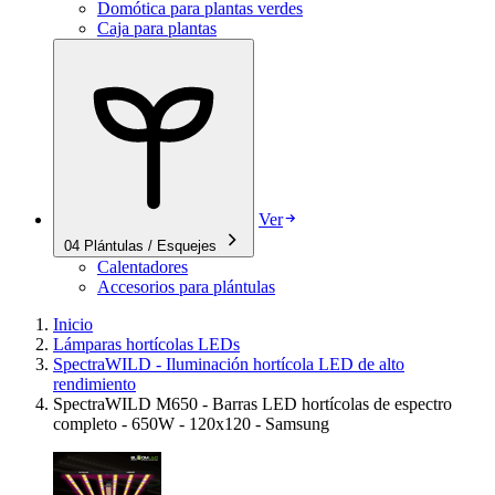
Domótica para plantas verdes
Caja para plantas
Ver
04
Plántulas / Esquejes
Calentadores
Accesorios para plántulas
Inicio
Lámparas hortícolas LEDs
SpectraWILD - Iluminación hortícola LED de alto
rendimiento
SpectraWILD M650 - Barras LED hortícolas de espectro
completo - 650W - 120x120 - Samsung