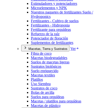
Estimuladores y potenciadores
Microelementos y NPK
Nuestros paquetes de fertilizantes Suelo /
Hydroponics
Fertilizantes - Cultivo de suelos
Fertilizantes - Hidroponia
Fertilizante para orquídeas
Refuerzo de la raíz
Potenciador de floración
Suplementos de fertilizantes
Ver
Macetas, Tierra y Sustratos
Fibra de coco
Macetas biodegradables
Suelos de macetas ligeras
Sustratos biológicos
Suelo enriquecido
Macetas textiles
Platillos
Uso Siembra
Sustratos de coco
Bolas de arcilla
Suelos para orquídeas
Macetas / platillos para orquídeas
Macetas de plástico