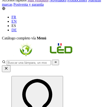
Accesos rápidos
Más vendidos
Novedades
Promociones
Nuestras
marcas
Postventa y garantía
FR
EN
ES
DE
Catálogo completo vía
Menú