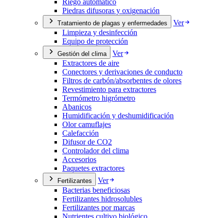
Riego automático
Piedras difusoras y oxigenación
Ver
Tratamiento de plagas y enfermedades
Limpieza y desinfección
Equipo de protección
Ver
Gestión del clima
Extractores de aire
Conectores y derivaciones de conducto
Filtros de carbón/absorbentes de olores
Revestimiento para extractores
Termómetro higrómetro
Abanicos
Humidificación y deshumidificación
Olor camuflajes
Calefacción
Difusor de CO2
Controlador del clima
Accesorios
Paquetes extractores
Ver
Fertilizantes
Bacterias beneficiosas
Fertilizantes hidrosolubles
Fertilizantes por marcas
Nutrientes cultivo biológico