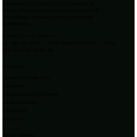
L'éclairage LED horticole conçu et designé en
France. Une entreprise spécialisée depuis 2009 :
vente directe, le meilleur prix au maximum de
performances.
Groupe Grow & Enhancer
10 rue du canal, 54250 Champigneulles, France
+33 (0)3 83 47 83 98
PRODUITS
Lampes horticoles LEDs
Growshop
Equipements plantes vertes
Semis / Boutures
Nouveautés
Promotions
VOTRE COMPTE