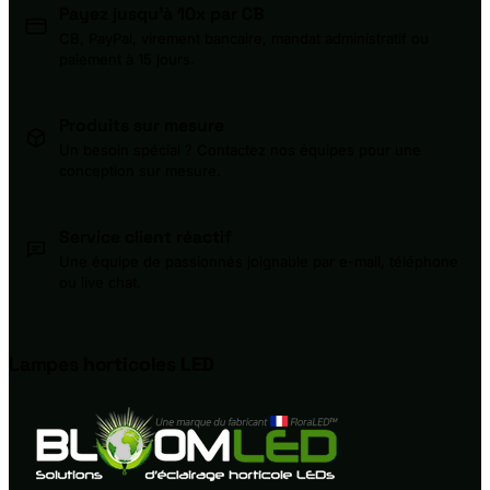
Payez jusqu'à 10x par CB
CB, PayPal, virement bancaire, mandat administratif ou
paiement à 15 jours.
Produits sur mesure
Un besoin spécial ? Contactez nos équipes pour une
conception sur mesure.
Service client réactif
Une équipe de passionnés joignable par e-mail, téléphone
ou live chat.
Lampes horticoles
LED