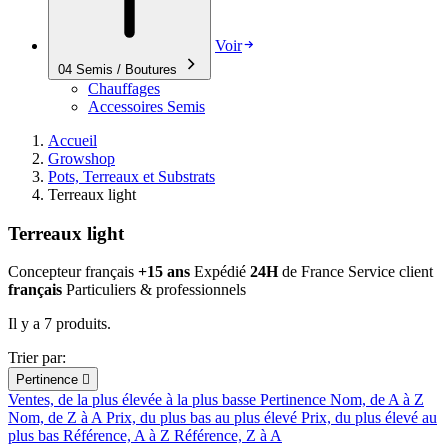
Voir
04
Semis / Boutures
Chauffages
Accessoires Semis
Accueil
Growshop
Pots, Terreaux et Substrats
Terreaux light
Terreaux light
Concepteur français
+15 ans
Expédié
24H
de France
Service client
français
Particuliers & professionnels
Il y a 7 produits.
Trier par:
Pertinence

Ventes, de la plus élevée à la plus basse
Pertinence
Nom, de A à Z
Nom, de Z à A
Prix, du plus bas au plus élevé
Prix, du plus élevé au
plus bas
Référence, A à Z
Référence, Z à A