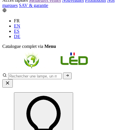
Accès rapides
Meilleures ventes
Nouveautés
Promotions
Nos
marques
SAV & garantie
FR
EN
ES
DE
Catalogue complet via
Menu