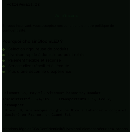
Votre adresse e-mail
Je m'inscris
En vous inscrivant, vous acceptez nos conditions et notre politique de
confidentialité.
Pourquoi choisir BloomLED ?
Sélection rigoureuse de produits
Livraison rapide à domicile ou point relais
Paiement flexible et sécurisé
Service client réactif et à l'écoute
Plus d'une décennie d'expérience
Paiement
CB, PayPal, virement bancaire, mandat
Transporteurs
administratif, 3/4/10x
·
UPS, FedEx,
Chronopost
BloomLED, une marque du groupe Grow & Enhancer — conçu et
designé en France, en Grand Est
Mentions légales
CGV
Confidentialité
Livraison
Paiement sécurisé
À propos