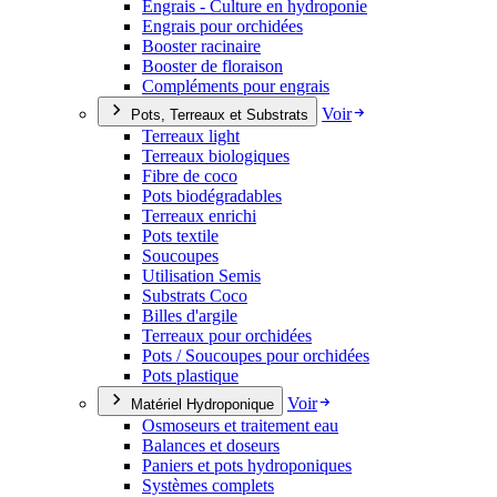
Engrais - Culture en hydroponie
Engrais pour orchidées
Booster racinaire
Booster de floraison
Compléments pour engrais
Voir
Pots, Terreaux et Substrats
Terreaux light
Terreaux biologiques
Fibre de coco
Pots biodégradables
Terreaux enrichi
Pots textile
Soucoupes
Utilisation Semis
Substrats Coco
Billes d'argile
Terreaux pour orchidées
Pots / Soucoupes pour orchidées
Pots plastique
Voir
Matériel Hydroponique
Osmoseurs et traitement eau
Balances et doseurs
Paniers et pots hydroponiques
Systèmes complets