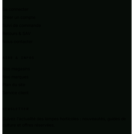
Se connecter
Créer un compte
Suivi de commande
Retours & SAV
Nous contacter
AIDE & INFOS
Nos magasins
Nos marques
Plan du site
Service client
NEWSLETTER
Suivez l'actualité des lampes horticoles : nouveautés, guides de
culture et offres réservées.