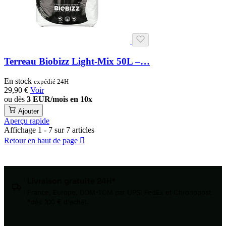
Terreau Biobizz Light-Mix 50L –…
En stock
expédié 24H
29,90 €
Voir
ou dès
3 EUR/mois en 10x
Ajouter
Aperçu rapide
Affichage 1 - 7 sur 7 articles
Retour en haut de page

Livraison gratuite 24H*
France, Europe, DOM-TOM par UPS, FedEx et Chronopost.
*dès 100 € d'achat.