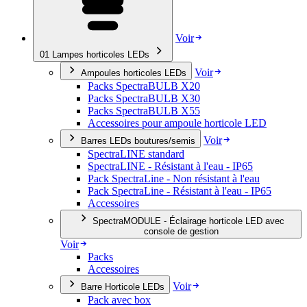
Voir
01
Lampes horticoles LEDs
Voir
Ampoules horticoles LEDs
Packs SpectraBULB X20
Packs SpectraBULB X30
Packs SpectraBULB X55
Accessoires pour ampoule horticole LED
Voir
Barres LEDs boutures/semis
SpectraLINE standard
SpectraLINE - Résistant à l'eau - IP65
Pack SpectraLine - Non résistant à l'eau
Pack SpectraLine - Résistant à l'eau - IP65
Accessoires
SpectraMODULE - Éclairage horticole LED avec
console de gestion
Voir
Packs
Accessoires
Voir
Barre Horticole LEDs
Pack avec box