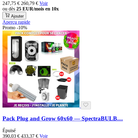
247,75 €
260,79 €
Voir
ou dès
25 EUR/mois en 10x
Ajouter
Aperçu rapide
Promo -10%
Pack Plug and Grow 60x60 — SpectraBULB…
Épuisé
390,03 €
433,37 €
Voir