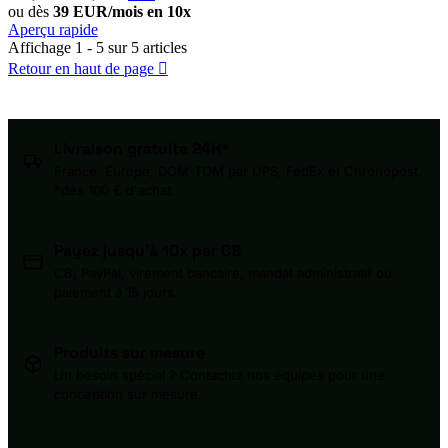
ou dès
39 EUR/mois en 10x
Aperçu rapide
Affichage 1 - 5 sur 5 articles
Retour en haut de page

Livraison gratuite 24H*
France, Europe, DOM-TOM par UPS, FedEx et Chronopost.
*dès 100 € d'achat.
Payez jusqu'à 10x par CB
CB, PayPal, virement bancaire, mandat administratif ou
paiement à 15 jours.
Produits sur mesure
Un besoin spécial ? Contactez nos équipes pour une
conception sur mesure.