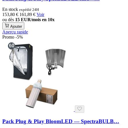
En stock
expédié 24H
153,80 €
161,89 €
Voir
ou dès
15 EUR/mois en 10x
Ajouter
Aperçu rapide
Promo -5%
Pack Plug & Play BloomLED — SpectraBULB…