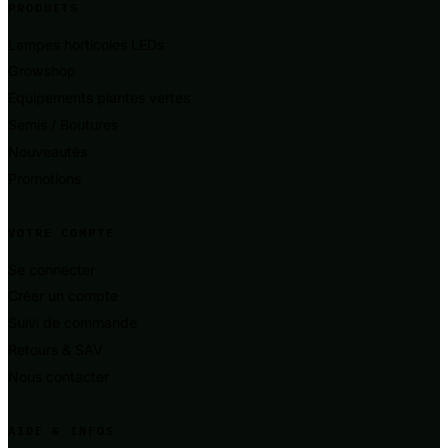
PRODUITS
Lampes horticoles LEDs
Growshop
Equipements plantes vertes
Semis / Boutures
Nouveautés
Promotions
VOTRE COMPTE
Se connecter
Créer un compte
Suivi de commande
Retours & SAV
Nous contacter
AIDE & INFOS