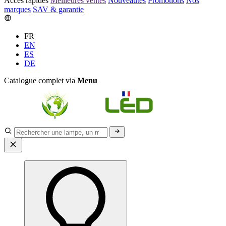
Accès rapides
Meilleures ventes
Nouveautés
Promotions
Nos
marques
SAV & garantie
FR
EN
ES
DE
Catalogue complet via
Menu