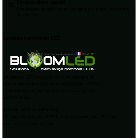
Service client réactif
Une équipe de passionnés joignable par e-mail, téléphone
ou live chat.
Lampes horticoles
LED
L'éclairage LED horticole conçu et designé en
France. Une entreprise spécialisée depuis 2009 :
vente directe, le meilleur prix au maximum de
performances.
Groupe Grow & Enhancer
10 rue du canal, 54250 Champigneulles, France
+33 (0)3 83 47 83 98