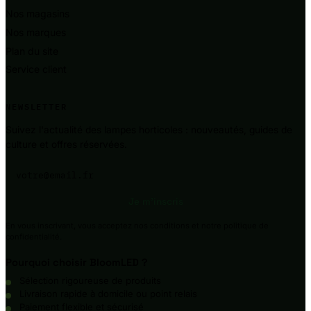
Nos magasins
Nos marques
Plan du site
Service client
NEWSLETTER
Suivez l'actualité des lampes horticoles : nouveautés, guides de
culture et offres réservées.
Votre adresse e-mail
Je m'inscris
En vous inscrivant, vous acceptez nos conditions et notre politique de
confidentialité.
Pourquoi choisir BloomLED ?
Sélection rigoureuse de produits
Livraison rapide à domicile ou point relais
Paiement flexible et sécurisé