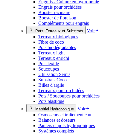
Engrais - Culture en hydroponie
Engrais pour orchidées
Booster racinaire
Booster de floraison
Compléments pour engrais
Voir
Pots, Terreaux et Substrats
Terreaux biologiques
Fibre de coco
Pots biodégradables
Terreaux light
Terreaux enrichi
Pots textile
Soucoupes
Utilisation Semis
Substrats Coco
Billes d'argile
Terreaux pour orchidées
Pots / Soucoupes pour orchidées
Pots plastique
Voir
Matériel Hydroponique
Osmoseurs et traitement eau
Balances et doseurs
Paniers et pots hydroponiques
Systèmes complets