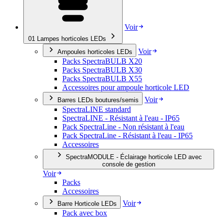
Voir
01
Lampes horticoles LEDs
Voir
Ampoules horticoles LEDs
Packs SpectraBULB X20
Packs SpectraBULB X30
Packs SpectraBULB X55
Accessoires pour ampoule horticole LED
Voir
Barres LEDs boutures/semis
SpectraLINE standard
SpectraLINE - Résistant à l'eau - IP65
Pack SpectraLine - Non résistant à l'eau
Pack SpectraLine - Résistant à l'eau - IP65
Accessoires
SpectraMODULE - Éclairage horticole LED avec
console de gestion
Voir
Packs
Accessoires
Voir
Barre Horticole LEDs
Pack avec box