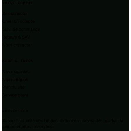
VOTRE COMPTE
Se connecter
Créer un compte
Suivi de commande
Retours & SAV
Nous contacter
AIDE & INFOS
Nos magasins
Nos marques
Plan du site
Service client
NEWSLETTER
Suivez l'actualité des lampes horticoles : nouveautés, guides de
culture et offres réservées.