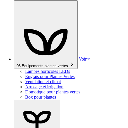
Voir
03
Equipements plantes vertes
Lampes horticoles LEDs
Engrais pour Plantes Vertes
Ventilation et climat
Arrosage et irrigation
Domotique pour plantes vertes
Box pour plantes