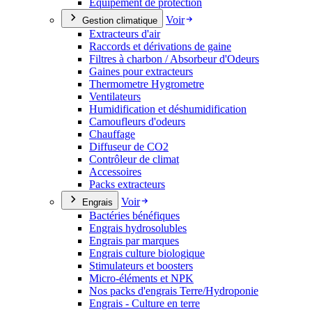
Équipement de protection
Voir
Gestion climatique
Extracteurs d'air
Raccords et dérivations de gaine
Filtres à charbon / Absorbeur d'Odeurs
Gaines pour extracteurs
Thermometre Hygrometre
Ventilateurs
Humidification et déshumidification
Camoufleurs d'odeurs
Chauffage
Diffuseur de CO2
Contrôleur de climat
Accessoires
Packs extracteurs
Voir
Engrais
Bactéries bénéfiques
Engrais hydrosolubles
Engrais par marques
Engrais culture biologique
Stimulateurs et boosters
Micro-éléments et NPK
Nos packs d'engrais Terre/Hydroponie
Engrais - Culture en terre