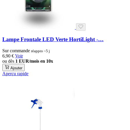
Lampe Frontale LED Verte HortiLight -…
Sur commande
réappro ~5 j
6,90 €
Voir
ou dès
1 EUR/mois en 10x
Ajouter
Aperçu rapide