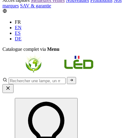
Accès rapides
Meilleures ventes
Nouveautés
Promotions
Nos
marques
SAV & garantie
FR
EN
ES
DE
Catalogue complet via
Menu