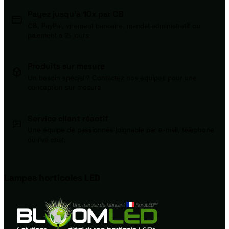
Payez jusqu'à 10x par CB
CB, PayPal, virement bancaire, mandat administratif ou
paiement à 15 jours.
Produits sur mesure
Un besoin spécial ? Contactez nos équipes pour une
conception sur mesure.
Service client réactif
Une équipe de passionnés joignable par e-mail, téléphone
ou live chat.
Lampes horticoles
LED