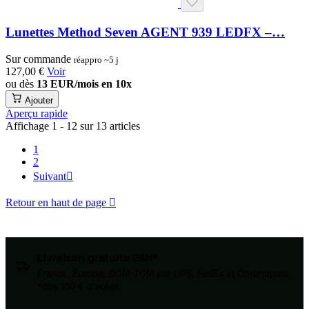
Lunettes Method Seven AGENT 939 LEDFX –…
Sur commande
réappro ~5 j
127,00 €
Voir
ou dès
13 EUR/mois en 10x
Ajouter
Aperçu rapide
Affichage 1 - 12 sur 13 articles
1
2
Suivant

Retour en haut de page

Livraison gratuite 24H*
France, Europe, DOM-TOM par UPS, FedEx et Chronopost.
*dès 100 € d'achat.