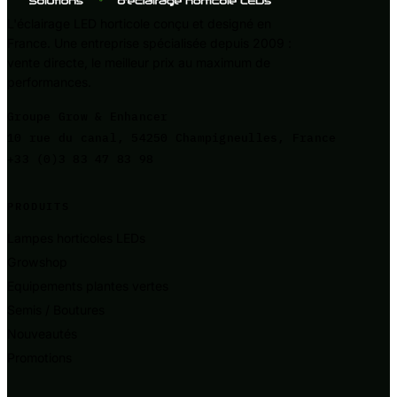
L'éclairage LED horticole conçu et designé en
France. Une entreprise spécialisée depuis 2009 :
vente directe, le meilleur prix au maximum de
performances.
Groupe Grow & Enhancer
10 rue du canal, 54250 Champigneulles, France
+33 (0)3 83 47 83 98
PRODUITS
Lampes horticoles LEDs
Growshop
Equipements plantes vertes
Semis / Boutures
Nouveautés
Promotions