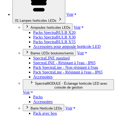
Voir
01
Lampes horticoles LEDs
Voir
Ampoules horticoles LEDs
Packs SpectraBULB X20
Packs SpectraBULB X30
Packs SpectraBULB X55
Accessoires pour ampoule horticole LED
Voir
Barres LEDs boutures/semis
SpectraLINE standard
SpectraLINE - Résistant à l'eau - IP65
Pack SpectraLine - Non résistant à l'eau
Pack SpectraLine - Résistant à l'eau - IP65
Accessoires
SpectraMODULE - Éclairage horticole LED avec
console de gestion
Voir
Packs
Accessoires
Voir
Barre Horticole LEDs
Pack avec box