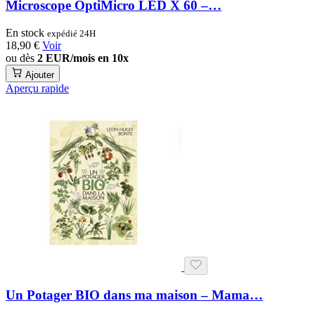
Microscope OptiMicro LED X 60 –…
En stock
expédié 24H
18,90 €
Voir
ou dès
2 EUR/mois en 10x
Ajouter
Aperçu rapide
Un Potager BIO dans ma maison – Mama…