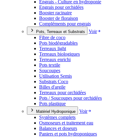
Engrais - Culture en hydroponie
Engrais pour orchidées
Booster racinaire
Booster de floraison
Compléments pour engrais
Voir
Pots, Terreaux et Substrats
Fibre de coco
Pots biodégradables
Terreaux light
Terreaux biologiques
Terreaux enrichi
Pots textile
Soucoupes
Utilisation Semis
Substrats Coco
Billes d'argile
Terreaux pour orchidées
Pots / Soucoupes pour orchidées
Pots plastique
Voir
Matériel Hydroponique
Systèmes complets
Osmoseurs et traitement eau
Balances et doseurs
Paniers et pots hydroponiques