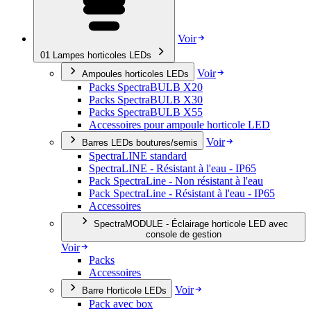
Voir
01
Lampes horticoles LEDs
Voir
Ampoules horticoles LEDs
Packs SpectraBULB X20
Packs SpectraBULB X30
Packs SpectraBULB X55
Accessoires pour ampoule horticole LED
Voir
Barres LEDs boutures/semis
SpectraLINE standard
SpectraLINE - Résistant à l'eau - IP65
Pack SpectraLine - Non résistant à l'eau
Pack SpectraLine - Résistant à l'eau - IP65
Accessoires
SpectraMODULE - Éclairage horticole LED avec
console de gestion
Voir
Packs
Accessoires
Voir
Barre Horticole LEDs
Pack avec box