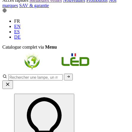
Accès rapides
Meilleures ventes
Nouveautés
Promotions
Nos
marques
SAV & garantie
FR
EN
ES
DE
Catalogue complet via
Menu