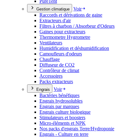
PureTent
Voir
Gestion climatique
Raccords et dérivations de gaine
Extracteurs d'air
Filtres à charbon / Absorbeur d'Odeurs
Gaines pour extracteurs
Thermometre Hygrometre
Ventilateurs
Humidification et déshumidification
Camoufleurs d'odeurs
Chauffage
Diffuseur de CO2
Contrôleur de climat
Accessoires
Packs extracteurs
Voir
Engrais
Bactéries bénéfiques
Engrais hydrosolubles
Engrais par marques
Engrais culture biologique
Stimulateurs et boosters
Micro-éléments et NPK
Nos packs d'engrais Terre/Hydroponie
Engrais - Culture en terre