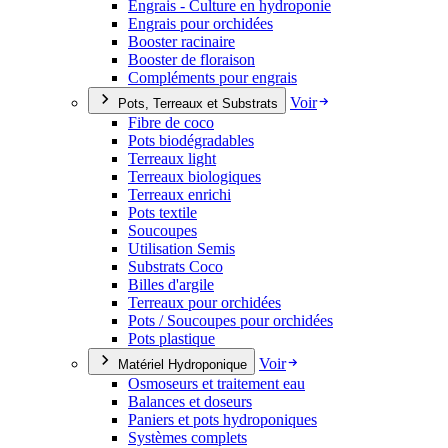
Engrais - Culture en hydroponie
Engrais pour orchidées
Booster racinaire
Booster de floraison
Compléments pour engrais
Voir
Pots, Terreaux et Substrats
Fibre de coco
Pots biodégradables
Terreaux light
Terreaux biologiques
Terreaux enrichi
Pots textile
Soucoupes
Utilisation Semis
Substrats Coco
Billes d'argile
Terreaux pour orchidées
Pots / Soucoupes pour orchidées
Pots plastique
Voir
Matériel Hydroponique
Osmoseurs et traitement eau
Balances et doseurs
Paniers et pots hydroponiques
Systèmes complets