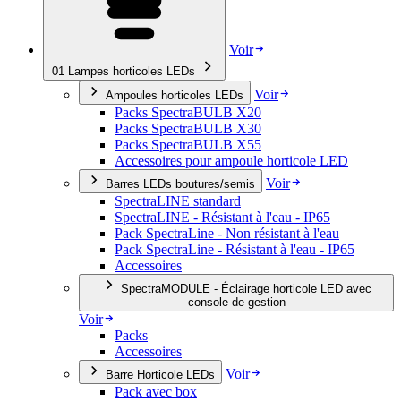
Voir
01
Lampes horticoles LEDs
Voir
Ampoules horticoles LEDs
Packs SpectraBULB X20
Packs SpectraBULB X30
Packs SpectraBULB X55
Accessoires pour ampoule horticole LED
Voir
Barres LEDs boutures/semis
SpectraLINE standard
SpectraLINE - Résistant à l'eau - IP65
Pack SpectraLine - Non résistant à l'eau
Pack SpectraLine - Résistant à l'eau - IP65
Accessoires
SpectraMODULE - Éclairage horticole LED avec
console de gestion
Voir
Packs
Accessoires
Voir
Barre Horticole LEDs
Pack avec box