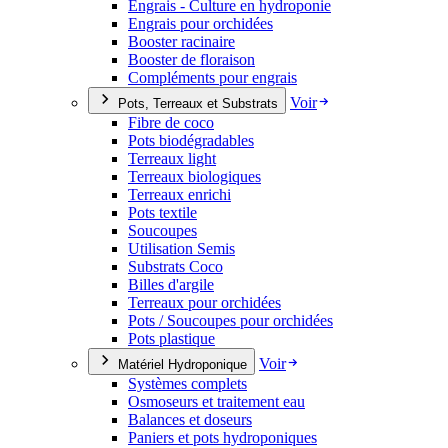
Engrais - Culture en hydroponie
Engrais pour orchidées
Booster racinaire
Booster de floraison
Compléments pour engrais
Voir
Pots, Terreaux et Substrats
Fibre de coco
Pots biodégradables
Terreaux light
Terreaux biologiques
Terreaux enrichi
Pots textile
Soucoupes
Utilisation Semis
Substrats Coco
Billes d'argile
Terreaux pour orchidées
Pots / Soucoupes pour orchidées
Pots plastique
Voir
Matériel Hydroponique
Systèmes complets
Osmoseurs et traitement eau
Balances et doseurs
Paniers et pots hydroponiques