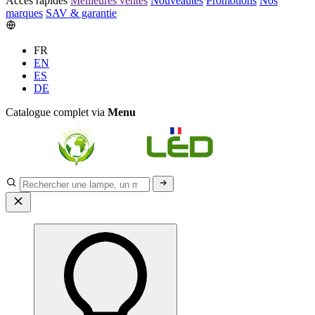
Accès rapides
Meilleures ventes
Nouveautés
Promotions
Nos
marques
SAV & garantie
FR
EN
ES
DE
Catalogue complet via
Menu