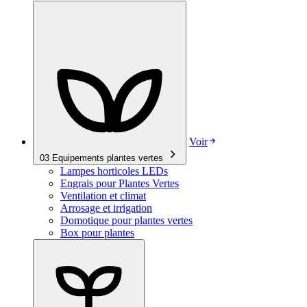
Voir
03
Equipements plantes vertes
Lampes horticoles LEDs
Engrais pour Plantes Vertes
Ventilation et climat
Arrosage et irrigation
Domotique pour plantes vertes
Box pour plantes