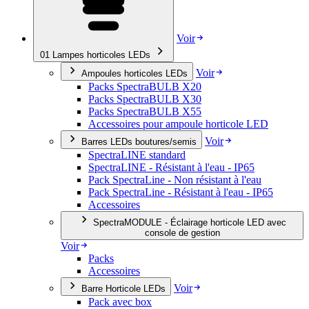
Voir
01
Lampes horticoles LEDs
Voir
Ampoules horticoles LEDs
Packs SpectraBULB X20
Packs SpectraBULB X30
Packs SpectraBULB X55
Accessoires pour ampoule horticole LED
Voir
Barres LEDs boutures/semis
SpectraLINE standard
SpectraLINE - Résistant à l'eau - IP65
Pack SpectraLine - Non résistant à l'eau
Pack SpectraLine - Résistant à l'eau - IP65
Accessoires
SpectraMODULE - Éclairage horticole LED avec
console de gestion
Voir
Packs
Accessoires
Voir
Barre Horticole LEDs
Pack avec box