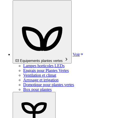
Voir
03
Equipements plantes vertes
Lampes horticoles LEDs
Engrais pour Plantes Vertes
Ventilation et climat
Arrosage et irrigation
Domotique pour plantes vertes
Box pour plantes