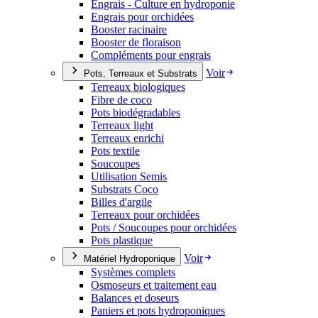
Engrais - Culture en hydroponie
Engrais pour orchidées
Booster racinaire
Booster de floraison
Compléments pour engrais
Voir
Pots, Terreaux et Substrats
Terreaux biologiques
Fibre de coco
Pots biodégradables
Terreaux light
Terreaux enrichi
Pots textile
Soucoupes
Utilisation Semis
Substrats Coco
Billes d'argile
Terreaux pour orchidées
Pots / Soucoupes pour orchidées
Pots plastique
Voir
Matériel Hydroponique
Systèmes complets
Osmoseurs et traitement eau
Balances et doseurs
Paniers et pots hydroponiques