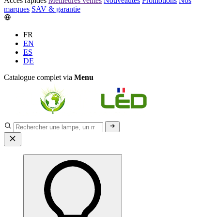
Accès rapides
Meilleures ventes
Nouveautés
Promotions
Nos
marques
SAV & garantie
FR
EN
ES
DE
Catalogue complet via
Menu